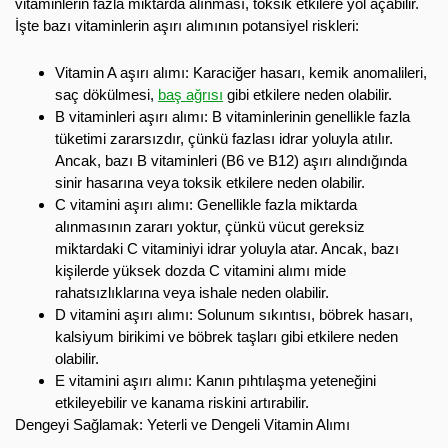
vitaminlerin fazla miktarda alınması, toksik etkilere yol açabilir.
İşte bazı vitaminlerin aşırı alımının potansiyel riskleri:
Vitamin A aşırı alımı: Karaciğer hasarı, kemik anomalileri,
saç dökülmesi,
baş ağrısı
gibi etkilere neden olabilir.
B vitaminleri aşırı alımı: B vitaminlerinin genellikle fazla
tüketimi zararsızdır, çünkü fazlası idrar yoluyla atılır.
Ancak, bazı B vitaminleri (B6 ve B12) aşırı alındığında
sinir hasarına veya toksik etkilere neden olabilir.
C vitamini aşırı alımı: Genellikle fazla miktarda
alınmasının zararı yoktur, çünkü vücut gereksiz
miktardaki C vitaminiyi idrar yoluyla atar. Ancak, bazı
kişilerde yüksek dozda C vitamini alımı mide
rahatsızlıklarına veya ishale neden olabilir.
D vitamini aşırı alımı: Solunum sıkıntısı, böbrek hasarı,
kalsiyum birikimi ve böbrek taşları gibi etkilere neden
olabilir.
E vitamini aşırı alımı: Kanın pıhtılaşma yeteneğini
etkileyebilir ve kanama riskini artırabilir.
Dengeyi Sağlamak: Yeterli ve Dengeli Vitamin Alımı