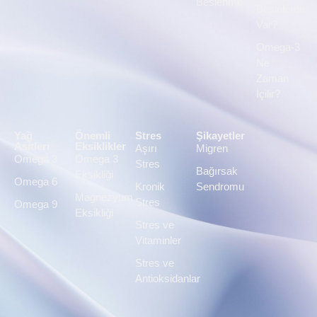
Beslenme
Besinlerde
Var?
Omega-3
Ne
Zaman
İçilir?
Yağ
Önemli
Stres
Şikayetler
Asitleri
Eksiklikler
Aşırı
Migren
Omega 3
Omega 3
Stres
Bağırsak
Eksikliği
Omega 6
Kronik
Sendromu
Magnezyum
Stres
Omega 9
Eksikliği
Stres ve
Vitaminler
Stres ve
Antioksidanlar