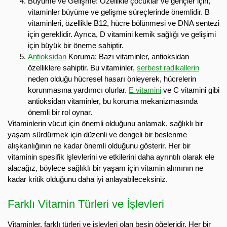
Büyüme ve Gelişme: Özellikle çocuklar ve gençler için,
vitaminler büyüme ve gelişme süreçlerinde önemlidir. B
vitaminleri, özellikle B12, hücre bölünmesi ve DNA sentezi
için gereklidir. Ayrıca, D vitamini kemik sağlığı ve gelişimi
için büyük bir öneme sahiptir.
Antioksidan
Koruma: Bazı vitaminler, antioksidan
özelliklere sahiptir. Bu vitaminler,
serbest radikallerin
neden olduğu hücresel hasarı önleyerek, hücrelerin
korunmasına yardımcı olurlar.
E vitamini
ve C vitamini gibi
antioksidan vitaminler, bu koruma mekanizmasında
önemli bir rol oynar.
Vitaminlerin vücut için önemli olduğunu anlamak, sağlıklı bir
yaşam sürdürmek için düzenli ve dengeli bir beslenme
alışkanlığının ne kadar önemli olduğunu gösterir. Her bir
vitaminin spesifik işlevlerini ve etkilerini daha ayrıntılı olarak ele
alacağız, böylece sağlıklı bir yaşam için vitamin alımının ne
kadar kritik olduğunu daha iyi anlayabileceksiniz.
Farklı Vitamin Türleri ve İşlevleri
Vitaminler, farklı türleri ve işlevleri olan besin öğeleridir. Her bir