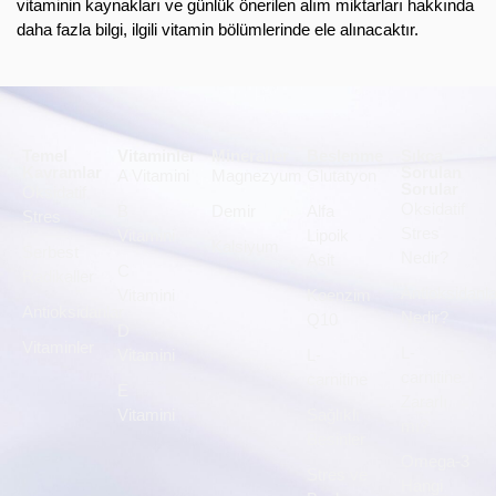
vitaminin kaynakları ve günlük önerilen alım miktarları hakkında
daha fazla bilgi, ilgili vitamin bölümlerinde ele alınacaktır.
Temel
Vitaminler
Mineraller
Beslenme
Sıkça
Kavramlar
Sorulan
A Vitamini
Magnezyum
Glutatyon
Sorular
Oksidatif
Oksidatif
B
Demir
Alfa
Stres
Stres
Vitamini
Lipoik
Kalsiyum
Serbest
Nedir?
Asit
C
Radikaller
Antioksidanla
Vitamini
Koenzim
Antioksidanlar
Nedir?
Q10
D
Vitaminler
L-
Vitamini
L-
carnitine
carnitine
E
Zararlı
Vitamini
Sağlıklı
mı?
Besinler
Omega-3
Stres ve
Hangi