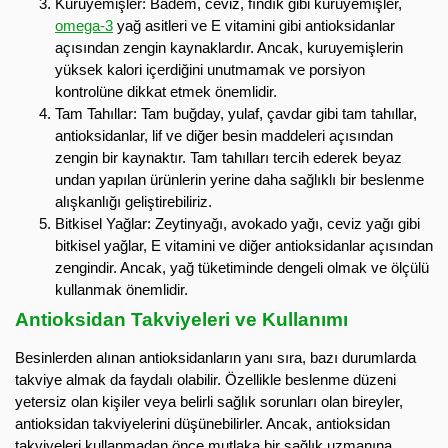
Kuruyemişler: Badem, ceviz, fındık gibi kuruyemişler,
omega-3
yağ asitleri ve E vitamini gibi antioksidanlar
açısından zengin kaynaklardır. Ancak, kuruyemişlerin
yüksek kalori içerdiğini unutmamak ve porsiyon
kontrolüne dikkat etmek önemlidir.
Tam Tahıllar: Tam buğday, yulaf, çavdar gibi tam tahıllar,
antioksidanlar, lif ve diğer besin maddeleri açısından
zengin bir kaynaktır. Tam tahılları tercih ederek beyaz
undan yapılan ürünlerin yerine daha sağlıklı bir beslenme
alışkanlığı geliştirebiliriz.
Bitkisel Yağlar: Zeytinyağı, avokado yağı, ceviz yağı gibi
bitkisel yağlar, E vitamini ve diğer antioksidanlar açısından
zengindir. Ancak, yağ tüketiminde dengeli olmak ve ölçülü
kullanmak önemlidir.
Antioksidan Takviyeleri ve Kullanımı
Besinlerden alınan antioksidanların yanı sıra, bazı durumlarda
takviye almak da faydalı olabilir. Özellikle beslenme düzeni
yetersiz olan kişiler veya belirli sağlık sorunları olan bireyler,
antioksidan takviyelerini düşünebilirler. Ancak, antioksidan
takviyeleri kullanmadan önce mutlaka bir sağlık uzmanına