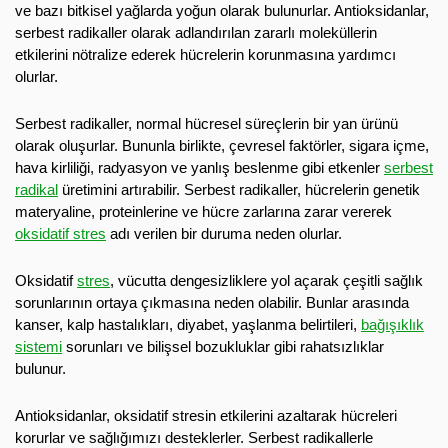
ve bazı bitkisel yağlarda yoğun olarak bulunurlar. Antioksidanlar,
serbest radikaller olarak adlandırılan zararlı moleküllerin
etkilerini nötralize ederek hücrelerin korunmasına yardımcı
olurlar.
Serbest radikaller, normal hücresel süreçlerin bir yan ürünü
olarak oluşurlar. Bununla birlikte, çevresel faktörler, sigara içme,
hava kirliliği, radyasyon ve yanlış beslenme gibi etkenler
serbest
radikal
üretimini artırabilir. Serbest radikaller, hücrelerin genetik
materyaline, proteinlerine ve hücre zarlarına zarar vererek
oksidatif stres
adı verilen bir duruma neden olurlar.
Oksidatif
stres
, vücutta dengesizliklere yol açarak çeşitli sağlık
sorunlarının ortaya çıkmasına neden olabilir. Bunlar arasında
kanser, kalp hastalıkları, diyabet, yaşlanma belirtileri,
bağışıklık
sistemi
sorunları ve bilişsel bozukluklar gibi rahatsızlıklar
bulunur.
Antioksidanlar, oksidatif stresin etkilerini azaltarak hücreleri
korurlar ve sağlığımızı desteklerler. Serbest radikallerle