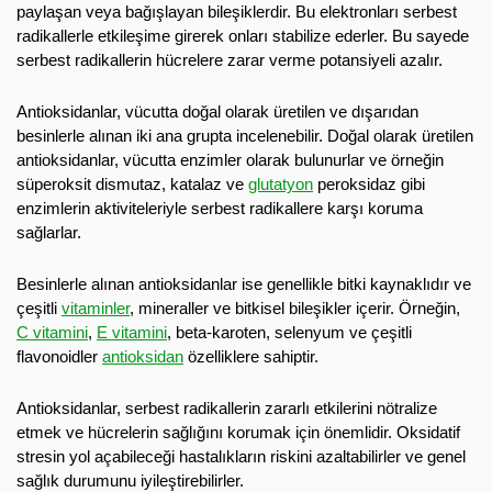
paylaşan veya bağışlayan bileşiklerdir. Bu elektronları serbest
radikallerle etkileşime girerek onları stabilize ederler. Bu sayede
serbest radikallerin hücrelere zarar verme potansiyeli azalır.
Antioksidanlar, vücutta doğal olarak üretilen ve dışarıdan
besinlerle alınan iki ana grupta incelenebilir. Doğal olarak üretilen
antioksidanlar, vücutta enzimler olarak bulunurlar ve örneğin
süperoksit dismutaz, katalaz ve
glutatyon
peroksidaz gibi
enzimlerin aktiviteleriyle serbest radikallere karşı koruma
sağlarlar.
Besinlerle alınan antioksidanlar ise genellikle bitki kaynaklıdır ve
çeşitli
vitaminler
, mineraller ve bitkisel bileşikler içerir. Örneğin,
C vitamini
,
E vitamini
, beta-karoten, selenyum ve çeşitli
flavonoidler
antioksidan
özelliklere sahiptir.
Antioksidanlar, serbest radikallerin zararlı etkilerini nötralize
etmek ve hücrelerin sağlığını korumak için önemlidir. Oksidatif
stresin yol açabileceği hastalıkların riskini azaltabilirler ve genel
sağlık durumunu iyileştirebilirler.