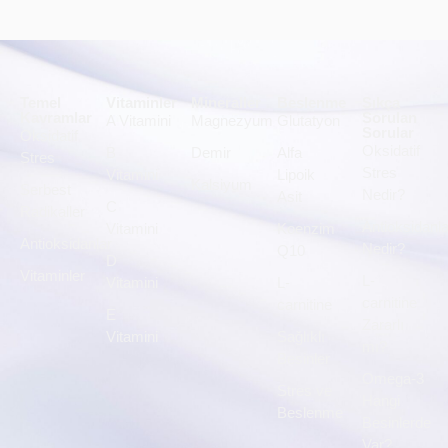
Temel
Vitaminler
Mineraller
Beslenme
Sıkça
Kavramlar
Sorulan
A Vitamini
Magnezyum
Glutatyon
Sorular
Oksidatif
Oksidatif
B
Demir
Alfa
Stres
Stres
Vitamini
Lipoik
Kalsiyum
Serbest
Nedir?
Asit
C
Radikaller
Antioksidanla
Vitamini
Koenzim
Antioksidanlar
Nedir?
Q10
D
Vitaminler
L-
Vitamini
L-
carnitine
carnitine
E
Zararlı
Vitamini
Sağlıklı
mı?
Besinler
Omega-3
Stres ve
Hangi
Beslenme
Besinlerde
Var?