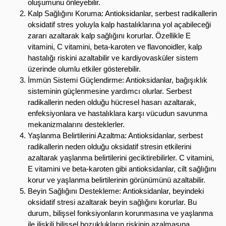
oluşumunu önleyebilir.
Kalp Sağlığını Koruma: Antioksidanlar, serbest radikallerin
oksidatif stres yoluyla kalp hastalıklarına yol açabileceği
zararı azaltarak kalp sağlığını korurlar. Özellikle E
vitamini, C vitamini, beta-karoten ve flavonoidler, kalp
hastalığı riskini azaltabilir ve kardiyovasküler sistem
üzerinde olumlu etkiler gösterebilir.
İmmün Sistemi Güçlendirme: Antioksidanlar, bağışıklık
sisteminin güçlenmesine yardımcı olurlar. Serbest
radikallerin neden olduğu hücresel hasarı azaltarak,
enfeksiyonlara ve hastalıklara karşı vücudun savunma
mekanizmalarını desteklerler.
Yaşlanma Belirtilerini Azaltma: Antioksidanlar, serbest
radikallerin neden olduğu oksidatif stresin etkilerini
azaltarak yaşlanma belirtilerini geciktirebilirler. C vitamini,
E vitamini ve beta-karoten gibi antioksidanlar, cilt sağlığını
korur ve yaşlanma belirtilerinin görünümünü azaltabilir.
Beyin Sağlığını Destekleme: Antioksidanlar, beyindeki
oksidatif stresi azaltarak beyin sağlığını korurlar. Bu
durum, bilişsel fonksiyonların korunmasına ve yaşlanma
ile ilişkili bilişsel bozuklukların riskinin azalmasına