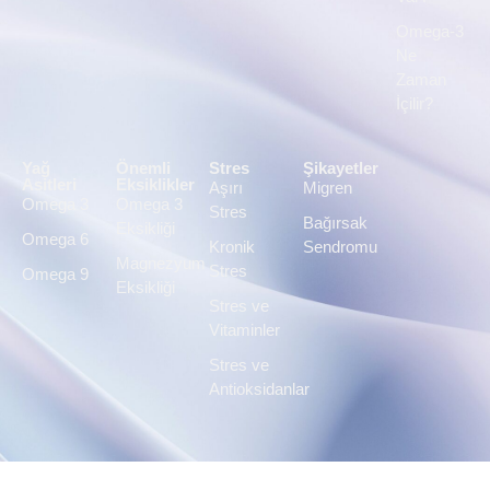
Omega-3
Ne
Zaman
İçilir?
Yağ
Önemli
Stres
Şikayetler
Asitleri
Eksiklikler
Aşırı
Migren
Omega 3
Omega 3
Stres
Bağırsak
Eksikliği
Omega 6
Kronik
Sendromu
Magnezyum
Stres
Omega 9
Eksikliği
Stres ve
Vitaminler
Stres ve
Antioksidanlar