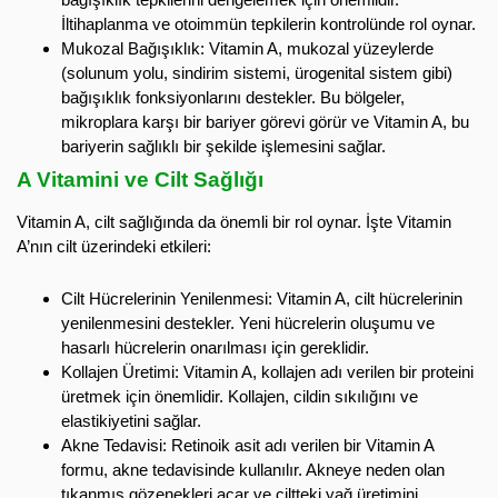
İltihaplanma ve otoimmün tepkilerin kontrolünde rol oynar.
Mukozal Bağışıklık: Vitamin A, mukozal yüzeylerde
(solunum yolu, sindirim sistemi, ürogenital sistem gibi)
bağışıklık fonksiyonlarını destekler. Bu bölgeler,
mikroplara karşı bir bariyer görevi görür ve Vitamin A, bu
bariyerin sağlıklı bir şekilde işlemesini sağlar.
A Vitamini ve Cilt Sağlığı
Vitamin A, cilt sağlığında da önemli bir rol oynar. İşte Vitamin
A’nın cilt üzerindeki etkileri:
Cilt Hücrelerinin Yenilenmesi: Vitamin A, cilt hücrelerinin
yenilenmesini destekler. Yeni hücrelerin oluşumu ve
hasarlı hücrelerin onarılması için gereklidir.
Kollajen Üretimi: Vitamin A, kollajen adı verilen bir proteini
üretmek için önemlidir. Kollajen, cildin sıkılığını ve
elastikiyetini sağlar.
Akne Tedavisi: Retinoik asit adı verilen bir Vitamin A
formu, akne tedavisinde kullanılır. Akneye neden olan
tıkanmış gözenekleri açar ve ciltteki yağ üretimini