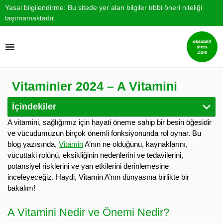
Yasal bilgilendirme: Bu sitede yer alan bilgiler tıbbi öneri niteliği
taşımamaktadır.
Vitaminler 2024 – A Vitamini
İçindekiler
A vitamini, sağlığımız için hayati öneme sahip bir besin öğesidir
ve vücudumuzun birçok önemli fonksiyonunda rol oynar. Bu
blog yazısında,
Vitamin
A’nın ne olduğunu, kaynaklarını,
vücuttaki rolünü, eksikliğinin nedenlerini ve tedavilerini,
potansiyel risklerini ve yan etkilerini derinlemesine
inceleyeceğiz. Haydi, Vitamin A’nın dünyasına birlikte bir
bakalım!
A Vitamini Nedir ve Önemi Nedir?