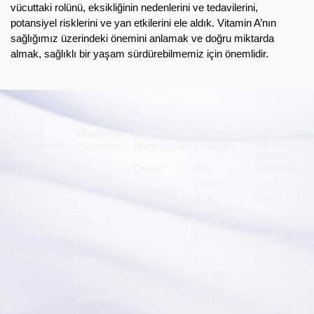
vücuttaki rolünü, eksikliğinin nedenlerini ve tedavilerini,
potansiyel risklerini ve yan etkilerini ele aldık. Vitamin A’nın
sağlığımız üzerindeki önemini anlamak ve doğru miktarda
almak, sağlıklı bir yaşam sürdürebilmemiz için önemlidir.
Temel
Vitaminler
Mineraller
Beslenme
Sıkça
Kavramlar
Sorulan
A Vitamini
Magnezyum
Glutatyon
Sorular
Oksidatif
Oksidatif
B
Demir
Alfa
Stres
Stres
Vitamini
Lipoik
Kalsiyum
Serbest
Nedir?
Asit
C
Radikaller
Antioksidanla
Vitamini
Koenzim
Antioksidanlar
Nedir?
Q10
D
Vitaminler
L-
Vitamini
L-
carnitine
carnitine
E
Zararlı
Vitamini
Sağlıklı
mı?
Besinler