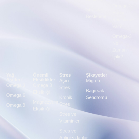
Omega-3
Stres ve
Hangi
Beslenme
Besinlerde
Var?
Omega-3
Ne
Zaman
İçilir?
Yağ
Önemli
Stres
Şikayetler
Asitleri
Eksiklikler
Aşırı
Migren
Omega 3
Omega 3
Stres
Bağırsak
Eksikliği
Omega 6
Kronik
Sendromu
Magnezyum
Stres
Omega 9
Eksikliği
Stres ve
Vitaminler
Stres ve
Antioksidanlar