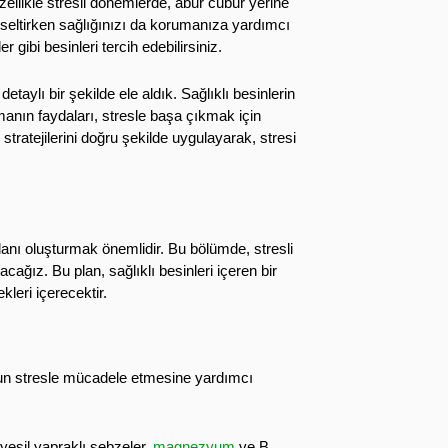
Özellikle stresli dönemlerde, abur cubur yerine
yükseltirken sağlığınızı da korumanıza yardımcı
 gibi besinleri tercih edebilirsiniz.
taylı bir şekilde ele aldık. Sağlıklı besinlerin
anın faydaları, stresle başa çıkmak için
stratejilerini doğru şekilde uygulayarak, stresi
lanı oluşturmak önemlidir. Bu bölümde, stresli
cağız. Bu plan, sağlıklı besinleri içeren bir
kleri içerecektir.
zun stresle mücadele etmesine yardımcı
:
 yeşil yapraklı sebzeler,
magnezyum
ve B