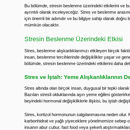
Bu bölümde, stresin beslenme üzerindeki etkilerini ve bu
ayrıntılı olarak inceleyeceğiz. Stres ve beslenme arasınd
için önemli bir adımdır ve bu bilgiye sahip olarak doğru
mümkün olacaktır.
Stresin Beslenme Üzerindeki Etkisi
Stres, beslenme alışkanlıklarımızı etkileyen birçok faktö
insan, beslenme tercihlerinde değişiklikler yaşar ve gene
bölümde, stresin beslenme üzerindeki etkilerini daha deta
Stres ve İştah: Yeme Alışkanlıklarının 
Stres altında olan birçok insan, duygusal bir tepki olarak
Bazıları stresli olduklarında aşırı yeme eğilimi gösterirken
beyindeki hormonal değişikliklerle ilişkisi, bu iştah değişik
Stres, kortizol hormonunun salgılanmasına neden olur. Korti
karbonhidrat ve yağlı yiyeceklere yönelmemize sebep olab
insanın abur cubur, fast food veya şekerli atıştırmalıkla