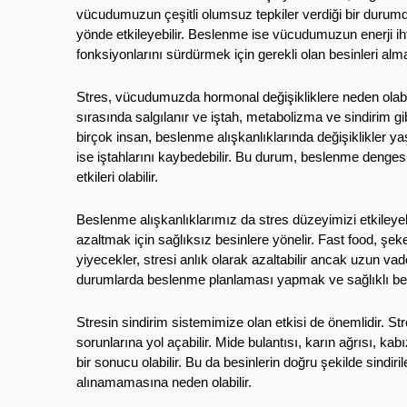
vücudumuzun çeşitli olumsuz tepkiler verdiği bir durumd
yönde etkileyebilir. Beslenme ise vücudumuzun enerji iht
fonksiyonlarını sürdürmek için gerekli olan besinleri alm
Stres, vücudumuzda hormonal değişikliklere neden olabili
sırasında salgılanır ve iştah, metabolizma ve sindirim gibi
birçok insan, beslenme alışkanlıklarında değişiklikler ya
ise iştahlarını kaybedebilir. Bu durum, beslenme denges
etkileri olabilir.
Beslenme alışkanlıklarımız da stres düzeyimizi etkileyebil
azaltmak için sağlıksız besinlere yönelir. Fast food, şekerl
yiyecekler, stresi anlık olarak azaltabilir ancak uzun vad
durumlarda beslenme planlaması yapmak ve sağlıklı bes
Stresin sindirim sistemimize olan etkisi de önemlidir. Str
sorunlarına yol açabilir. Mide bulantısı, karın ağrısı, kabı
bir sonucu olabilir. Bu da besinlerin doğru şekilde sindi
alınamamasına neden olabilir.