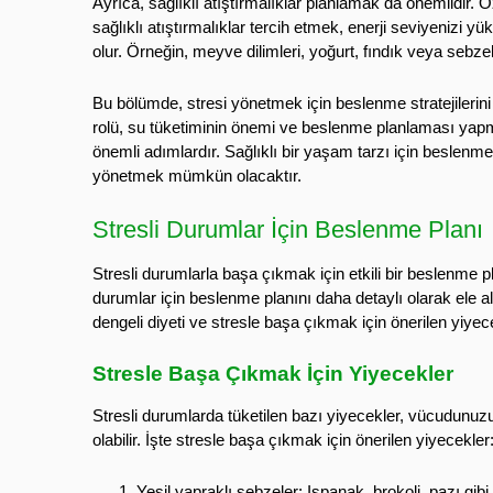
Ayrıca, sağlıklı atıştırmalıklar planlamak da önemlidir. 
sağlıklı atıştırmalıklar tercih etmek, enerji seviyenizi 
olur. Örneğin, meyve dilimleri, yoğurt, fındık veya sebzeler
Bu bölümde, stresi yönetmek için beslenme stratejilerini de
rolü, su tüketiminin önemi ve beslenme planlaması yapm
önemli adımlardır. Sağlıklı bir yaşam tarzı için beslenme 
yönetmek mümkün olacaktır.
Stresli Durumlar İçin Beslenme Planı
Stresli durumlarla başa çıkmak için etkili bir beslenme p
durumlar için beslenme planını daha detaylı olarak ele ala
dengeli diyeti ve stresle başa çıkmak için önerilen yiyece
Stresle Başa Çıkmak İçin Yiyecekler
Stresli durumlarda tüketilen bazı yiyecekler, vücudunu
olabilir. İşte stresle başa çıkmak için önerilen yiyecekler
Yeşil yapraklı sebzeler: Ispanak, brokoli, pazı gibi