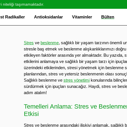
ri niteliği taşımamaktadır.
st Radikaller
Antioksidanlar
Vitaminler
Bülten
Stres
ve
beslenme
, sağlıklı bir yaşam tarzının önemli un
stresle baş etmek ve beslenme alışkanlıklarımızı doğru
etkileyen faktörler arasında yer almaktadır. Bu yazıda,
etkilerini anlamaya ve sağlıklı bir yaşam tarzı için ipuç
üzerindeki etkilerinden, stresi yönetmek için beslenme st
planlarından, stres ve yetersiz beslenmenin olası sonu
Sağlıklı beslenme ve
stres yönetimi
konularında bilinçl
sürdürmek için ipuçları sunacağız. Haydi, stres ve besl
adım atalım!
Temelleri Anlama: Stres ve Beslenmen
Etkisi
Stres ve beslenme arasındaki ilişkiyi anlamak, sağlıklı bi