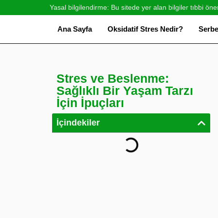
Yasal bilgilendirme: Bu sitede yer alan bilgiler tıbbi öne
Ana Sayfa
Oksidatif Stres Nedir?
Serbe
Stres ve Beslenme:
Sağlıklı Bir Yaşam Tarzı
İçin İpuçları
İçindekiler