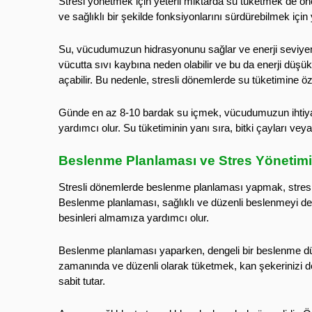
Stresi yönetmek için yeterli miktarda su tüketmek de ön
ve sağlıklı bir şekilde fonksiyonlarını sürdürebilmek içi
Su, vücudumuzun hidrasyonunu sağlar ve enerji seviyem
vücutta sıvı kaybına neden olabilir ve bu da enerji düşü
açabilir. Bu nedenle, stresli dönemlerde su tüketimine öz
Günde en az 8-10 bardak su içmek, vücudumuzun ihtiya
yardımcı olur. Su tüketiminin yanı sıra, bitki çayları veya
Beslenme Planlaması ve Stres Yönetimi
Stresli dönemlerde beslenme planlaması yapmak, stresi y
Beslenme planlaması, sağlıklı ve düzenli beslenmeyi de
besinleri almamıza yardımcı olur.
Beslenme planlaması yaparken, dengeli bir beslenme düz
zamanında ve düzenli olarak tüketmek, kan şekerinizi d
sabit tutar.