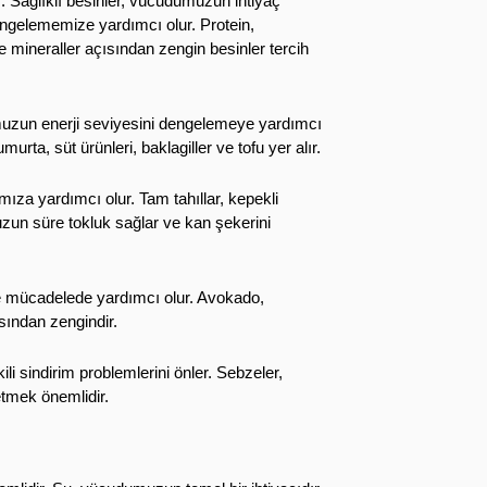
r. Sağlıklı besinler, vücudumuzun ihtiyaç
engelememize yardımcı olur. Protein,
 mineraller açısından zengin besinler tercih
umuzun enerji seviyesini dengelemeye yardımcı
murta, süt ürünleri, baklagiller ve tofu yer alır.
mıza yardımcı olur. Tam tahıllar, kepekli
uzun süre tokluk sağlar ve kan şekerini
sle mücadelede yardımcı olur. Avokado,
ısından zengindir.
kili sindirim problemlerini önler. Sebzeler,
ketmek önemlidir.