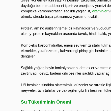
Stresi yönetmek için sağlıklı besinler tüketmek önemlidi
duyduğu besin maddelerini içerir ve enerji seviyemizi d
kompleks karbonhidratlar, sağlıklı yağlar, lif,
vitaminler
ve
etmek, stresle başa çıkmamıza yardımcı olabilir.
Protein, amino asitlerin temel bir kaynağıdır ve vücud
olur. İyi protein kaynakları arasında tavuk, hindi, balık, yu
Kompleks karbonhidratlar, enerji seviyemizi stabil tutma
ekmekler, yulaf ezmesi, kahverengi pirinç gibi besinler, 
dengeler.
Sağlıklı yağlar, beyin fonksiyonlarını destekler ve stre
zeytinyağı, ceviz, badem gibi besinler sağlıklı yağlar aç
Lifli besinler, sindirim sistemimizi düzenler ve stresle iliş
meyveler, tam tahıllar ve baklagiller gibi lifli besinleri tü
Su Tüketiminin Önemi