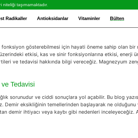
ri niteliği taşımamaktadır.
st Radikaller
Antioksidanlar
Vitaminler
Bülten
fonksiyon gösterebilmesi için hayati öneme sahip olan bir
zerindeki etkisi, kas ve sinir fonksiyonlarına etkisi, enerji ü
tileri ve tedavisi hakkında bilgi vereceğiz. Magnezyum zengin
i ve Tedavisi
lık sorunudur ve ciddi sonuçlara yol açabilir. Bu blog yazısı
ağız. Demir eksikliğinin temellerinden başlayarak ne olduğu
n demir ihtiyacı veya kaybı gibi nedenleri inceleyeceğiz. Ayrı