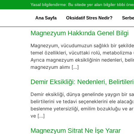
Yasal bilgilendirme: Bu sitede yer alan bilgiler tıbbi öne
Ana Sayfa
Oksidatif Stres Nedir?
Serbe
Magnezyum Hakkında Genel Bilgi
Magnezyum, vücudumuzun sağlıklı bir şekilde 
temel özellikleri, vücuttaki rolü, metabolizma ü
Ayrıca magnezyum eksikliğinin nedenleri, belir
magnezyum alımı […]
Demir Eksikliği: Nedenleri, Belirtiler
Demir eksikliği, dünya genelinde yaygın bir sağ
belirtilerini ve tedavi seçeneklerini ele alac
beslenme yetersizliği, emilim bozukluğu ve arta
ve […]
Magnezyum Sitrat Ne İşe Yarar