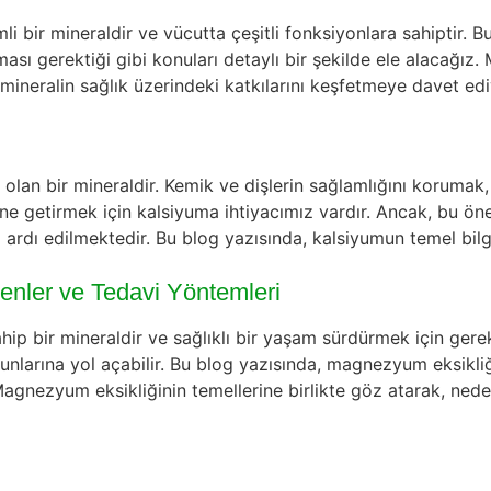
li bir mineraldir ve vücutta çeşitli fonksiyonlara sahiptir.
ılması gerektiği gibi konuları detaylı bir şekilde ele alacağı
i mineralin sağlık üzerindeki katkılarını keşfetmeye davet ed
an bir mineraldir. Kemik ve dişlerin sağlamlığını korumak, k
ne getirmek için kalsiyuma ihtiyacımız vardır. Ancak, bu ön
öz ardı edilmektedir. Bu blog yazısında, kalsiyumun temel bil
denler ve Tedavi Yöntemleri
 bir mineraldir ve sağlıklı bir yaşam sürdürmek için ger
nlarına yol açabilir. Bu blog yazısında, magnezyum eksikliğin
 Magnezyum eksikliğinin temellerine birlikte göz atarak, ned